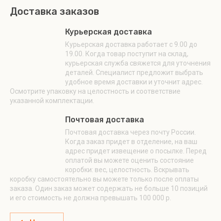
Доставка заказов
Курьерская доставка
Курьерская доставка работает с 9.00 до
19.00. Когда товар поступит на склад,
курьерская служба свяжется для уточнения
деталей. Специалист предложит выбрать
удобное время доставки и уточнит адрес.
Осмотрите упаковку на целостность и соответствие
указанной комплектации.
Почтовая доставка
Почтовая доставка через почту России.
Когда заказ придет в отделение, на ваш
адрес придет извещение о посылке. Перед
оплатой вы можете оценить состояние
коробки: вес, целостность. Вскрывать
коробку самостоятельно вы можете только после оплаты
заказа. Один заказ может содержать не больше 10 позиций
и его стоимость не должна превышать 100 000 р.