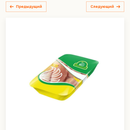
Предыдущий
Следующий
Фрукты
Мороженое
Мороженое
Инмарко
сливочное
сливочное
с пастой
с пастой
Каприз
ореха
ореха
Крабия
фундука и
фундука и
молочным
молочным
Купино
шоколадом
шоколадом
"Дерзкий
"Дерзкий
ЛАНДИС
фундук" "Из
фундук" "Из
Мираторг
Мирель
Морозко
Green
ОАО
«Хлебпром»
Приосколье