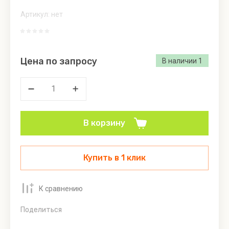
Сыробогатов
Артикул:
нет
Тюменский
пломбир
Цена по запросу
В наличии
1
Угощение
Фабрика
вкуса
Щедрое
В корзину
лето
Купить в 1 клик
К сравнению
Поделиться