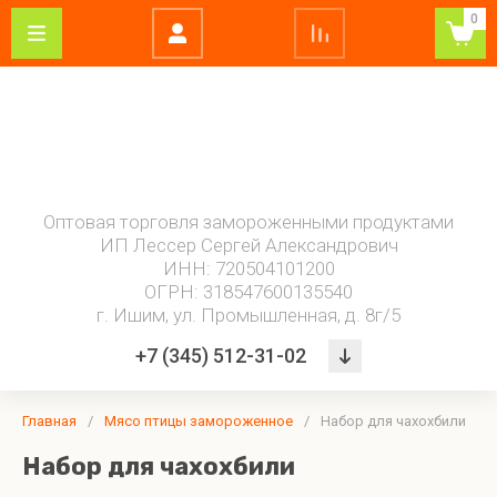
0
0 - 9
А - Я
Мороженое
Замороженные
Кондитерские
Свежемороже
полуфабрикаты
изделия
рыба
4
в
Инмарко
сезона
охотку
Готовые
Торты
Рыба
Купино
блюда
Оптовая торговля замороженными продуктами
Волга
Пирожные
Рыбные
ИП Лессер Сергей Александрович
Айс
Тюменское
Пельмени
морепродукты
ИНН: 720504101200
Донаты
Гаджиев
ОГРН: 318547600135540
Тесто,
г. Ишим, ул. Промышленная, д. 8г/5
дрожжи
Горячая
+7 (345) 512-31-02
штучка
Мясо птицы
Масло
Грибная
Овощи
замороженное
продукция
Гулынина
Маргарин
Главная
/
Мясо птицы замороженное
/
Набор для чахохбили
Добродел
Масло
Набор для чахохбили
комбинированное
Ильинка