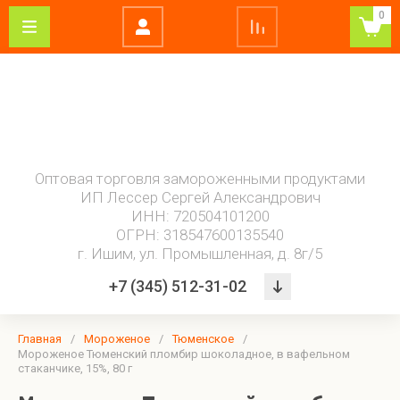
0
0 - 9
А - Я
Мороженое
Замороженные
Кондитерские
Свежемороже
полуфабрикаты
изделия
рыба
4
в
Инмарко
сезона
охотку
Готовые
Торты
Рыба
Купино
блюда
Оптовая торговля замороженными продуктами
Волга
Пирожные
Рыбные
ИП Лессер Сергей Александрович
Айс
Тюменское
Пельмени
морепродукты
ИНН: 720504101200
Донаты
Гаджиев
ОГРН: 318547600135540
Тесто,
г. Ишим, ул. Промышленная, д. 8г/5
дрожжи
Горячая
+7 (345) 512-31-02
штучка
Мясо птицы
Масло
Грибная
Овощи
замороженное
продукция
Гулынина
Маргарин
Главная
/
Мороженое
/
Тюменское
/
Мороженое Тюменский пломбир шоколадное, в вафельном
Добродел
стаканчике, 15%, 80 г
Масло
комбинированное
Ильинка