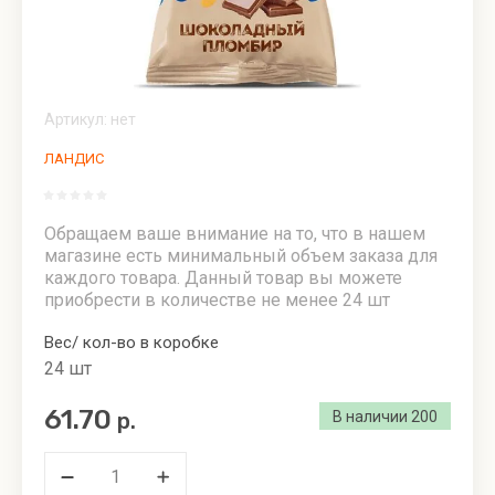
Сыробогатов
Тюменский
пломбир
Артикул:
нет
Угощение
ЛАНДИС
Фабрика
вкуса
Обращаем ваше внимание на то, что в нашем
Щедрое
магазине есть минимальный объем заказа для
лето
каждого товара. Данный товар вы можете
приобрести в количестве не менее 24 шт
Вес/ кол-во в коробке
24 шт
61.70
р.
В наличии
200