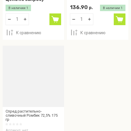
136.90
Сыробогатов
р.
В наличии
1
В наличии
1
Тюменский
пломбир
К сравнению
К сравнению
Угощение
Фабрика
вкуса
Щедрое
лето
Спред растительно-
сливочный Ромбик 72,5% 175
гр
Артикул:
нет