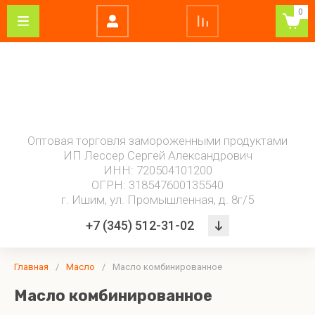
0
0 - 9
А - Я
Мороженое
Замороженные
Кондитерские
Свежемороже
полуфабрикаты
изделия
рыба
4
в
Инмарко
сезона
охотку
Готовые
Торты
Рыба
Купино
блюда
Оптовая торговля замороженными продуктами
Волга
Пирожные
Рыбные
ИП Лессер Сергей Александрович
Айс
Тюменское
Пельмени
морепродукты
ИНН: 720504101200
Донаты
Гаджиев
ОГРН: 318547600135540
Тесто,
г. Ишим, ул. Промышленная, д. 8г/5
дрожжи
Горячая
+7 (345) 512-31-02
штучка
Мясо птицы
Масло
Грибная
Овощи
замороженное
продукция
Гулынина
Маргарин
Главная
/
Масло
/
Масло комбинированное
Добродел
Масло
Масло комбинированное
комбинированное
Ильинка