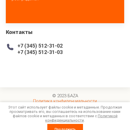
Контакты
+7 (345) 512-31-02
+7 (345) 512-31-03
© 2023 БАZA
Политика конфиденциальности
Этот сайт использует файлы cookie и метаданные. Продолжая
просматривать его, вы соглашаетесь на использование нами
файлов cookie и метаданных в соответствии с
Политикой
конфиденциальности
.
создать интернет магазин
— megagroup.ru, сайты с CMS
Сравнение
Корзина
Продолжить
0
0