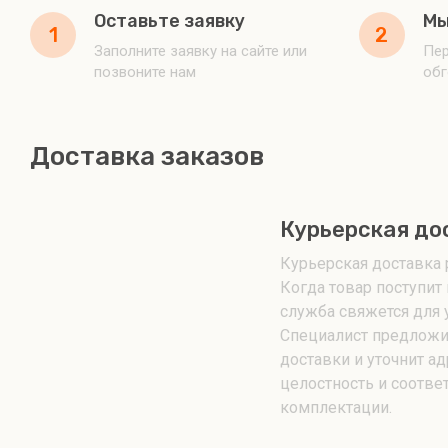
Оставьте заявку
Мы
1
2
Заполните заявку на сайте или
Пер
позвоните нам
обг
Доставка заказов
Курьерская до
Курьерская доставка р
Когда товар поступит 
служба свяжется для 
Специалист предложи
доставки и уточнит ад
целостность и соотве
комплектации.