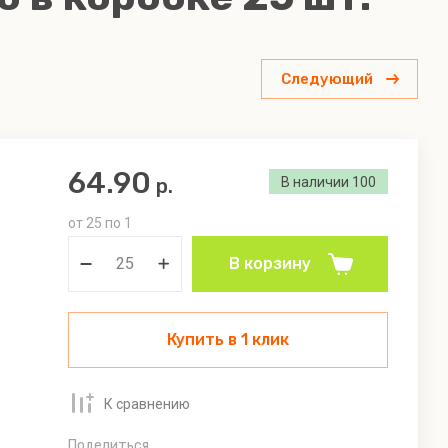
Рыбные морепродукты
Следующий
Овощи
64.90
р.
В наличии
100
от 25 по 1
пастой
ым
В корзину
ук" "Из
Купить в 1 клик
К сравнению
Поделиться