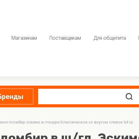
Магазинам
Поставщикам
Для общепита
Бренды
ое пломбир эскимо в глазури Классическое со вкусом сливок 64 гр
енные полуфабрикаты
Кондитерские изделия
ломбир в ш/гл. Эскимо
люда
Торты