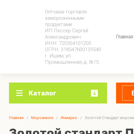
Оптовая торговля
замороженными
продуктами
ИП Лессер Сергей
Александрович
Главная
ИНН: 720504101200
ОГРН: 318547600135540
г. Ишим, ул.
Промышленная, д. 8г/5
Каталог
0 - 9
А - Я
Главная
Мороженое
/
Мороженое
/
Инмарко
/
Золотой Стандарт морожен
Заморож
4 сезона
в охотку
Золотой стандарт П
Инмарко
Готовые б