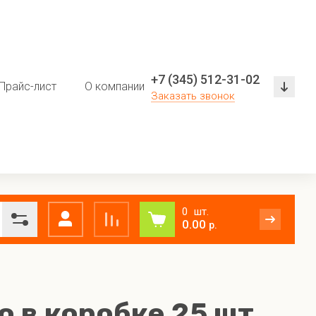
+7 (345) 512-31-02
Прайс-лист
О компании
Оплата и доставка
Во
Заказать звонок
0
0.00
р.
Свежемороженая рыба
 в коробке 25 шт.
Рыба