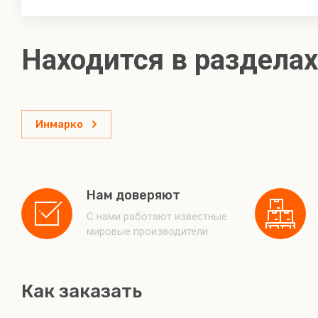
Находится в разделах
Инмарко
Нам доверяют
С нами работают известные
мировые производители
Как заказать