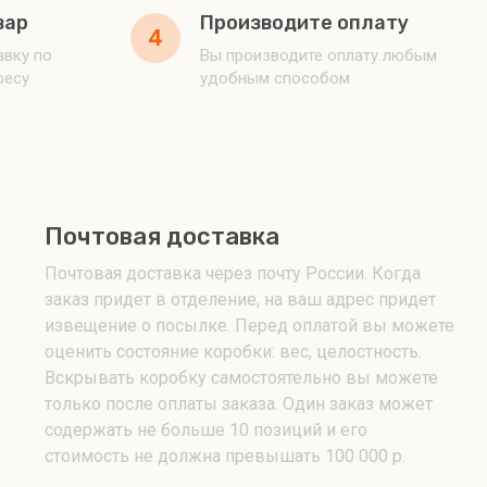
вар
Производите оплату
4
вку по
Вы производите оплату любым
ресу
удобным способом
Почтовая доставка
Почтовая доставка через почту России. Когда
заказ придет в отделение, на ваш адрес придет
извещение о посылке. Перед оплатой вы можете
оценить состояние коробки: вес, целостность.
Вскрывать коробку самостоятельно вы можете
только после оплаты заказа. Один заказ может
содержать не больше 10 позиций и его
стоимость не должна превышать 100 000 р.