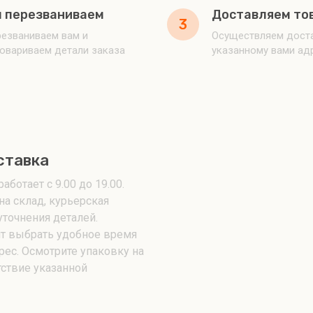
 перезваниваем
Доставляем то
3
езваниваем вам и
Осуществляем доста
овариваем детали заказа
указанному вами ад
ставка
аботает с 9.00 до 19.00.
на склад, курьерская
уточнения деталей.
т выбрать удобное время
рес. Осмотрите упаковку на
тствие указанной