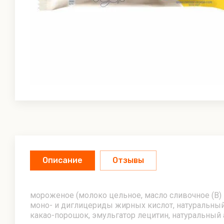
Мираторг
Мирель
Морозко Green
ОАО «Хлебпром»
Приосколье
Сыробогатов
Тюменский пломбир
Угощение
Описание
Отзывы
Фабрика вкуса
Щедрое лето
мороженое (молоко цельное, масло сливочное (B) и
моно- и диглицериды жирных кислот, натуральный а
какао-порошок, эмульгатор лецитин, натуральный 