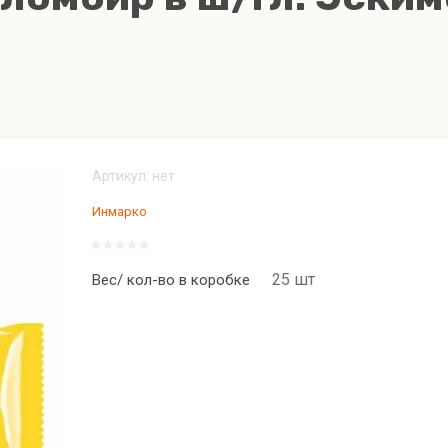
Пирожные
ожжи
Донаты
Грибная продукция
Артикул:
нет
бинированное
Инмарко
е сливочное с пастой
Мороженое сливочное с 
ндука и молочным
ореха фундука и молочн
м "Дерзкий фундук" "Из
шоколадом "Дерзкий фунд
25 шт
Вес/ кол-во в коробке